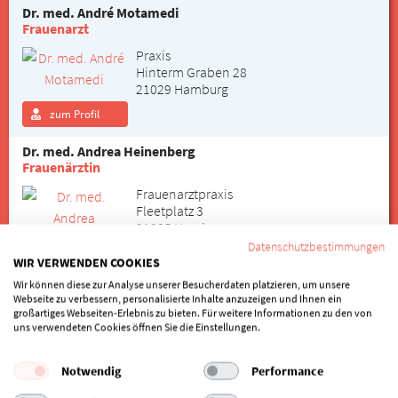
Dr. med. André Motamedi
Frauenarzt
Praxis
Hinterm Graben 28
21029 Hamburg
zum Profil
Dr. med. Andrea Heinenberg
Frauenärztin
Frauenarztpraxis
Fleetplatz 3
21035 Hamburg
Datenschutzbestimmungen
WIR VERWENDEN COOKIES
zum Profil
Wir können diese zur Analyse unserer Besucherdaten platzieren, um unsere
Webseite zu verbessern, personalisierte Inhalte anzuzeigen und Ihnen ein
Roxana-Gabriela Anghel
großartiges Webseiten-Erlebnis zu bieten. Für weitere Informationen zu den von
Frauenärztin
uns verwendeten Cookies öffnen Sie die Einstellungen.
Praxis
Grachtenplatz 9
Notwendig
Performance
21035 Hamburg