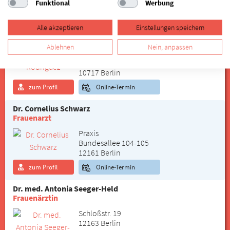
Funktional
Werbung
zum Profil
Alle akzeptieren
Einstellungen speichern
Josepha Rodriguez
Frauenärztin
Ablehnen
Nein, anpassen
Praxis Josepha Rodriguez
Uhlandstr. 87
10717 Berlin
zum Profil
Online-Termin
Dr. Cornelius Schwarz
Frauenarzt
Praxis
Bundesallee 104-105
12161 Berlin
zum Profil
Online-Termin
Dr. med. Antonia Seeger-Held
Frauenärztin
Schloßstr. 19
12163 Berlin