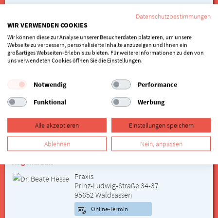
089 703374
Datenschutzbestimmungen
WIR VERWENDEN COOKIES
Wir können diese zur Analyse unserer Besucherdaten platzieren, um unsere
Dr. Guy van Even
Webseite zu verbessern, personalisierte Inhalte anzuzeigen und Ihnen ein
großartiges Webseiten-Erlebnis zu bieten. Für weitere Informationen zu den von
Augenarzt
uns verwendeten Cookies öffnen Sie die Einstellungen.
Augenarztpraxis
Gluckensteinweg 3a
Notwendig
Performance
61350 Bad Homburg
Funktional
Werbung
06172 83585
Alle akzeptieren
Einstellungen speichern
Ablehnen
Nein, anpassen
Dr. Beate Hesse
Augenärztin
Praxis
Prinz-Ludwig-Straße 34-37
95652 Waldsassen
Online-Termin