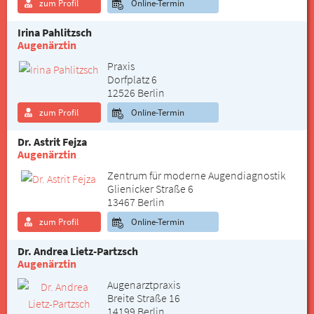
zum Profil
Online-Termin
Irina Pahlitzsch
Augenärztin
Praxis
Dorfplatz 6
12526 Berlin
zum Profil
Online-Termin
Dr. Astrit Fejza
Augenärztin
Zentrum für moderne Augendiagnostik
Glienicker Straße 6
13467 Berlin
zum Profil
Online-Termin
Dr. Andrea Lietz-Partzsch
Augenärztin
Augenarztpraxis
Breite Straße 16
14199 Berlin