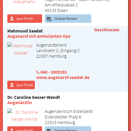
Am Alfredusbad 2
45133 Essen
zum Profil
Online-Termin
Geschlossen
Mahmoud Saadat
Augenarzt mit ambulanten Ops
Augenarztpraxis
Landwehr 2, Eingang C
22087 Hamburg
040 - 2005161
www.augenarzt-saadat.de
zum Profil
Dr. Caroline Gesser-Wendt
Augenärztin
Augenzentrum Eidelstedt
Eidelstedter Platz 6
22523 Hamburg
zum Profil
Online-Termin