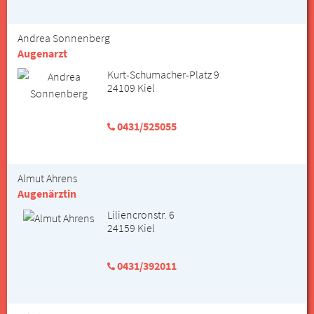
Andrea Sonnenberg
Augenarzt
Kurt-Schumacher-Platz 9
24109 Kiel
0431/525055
Almut Ahrens
Augenärztin
Liliencronstr. 6
24159 Kiel
0431/392011