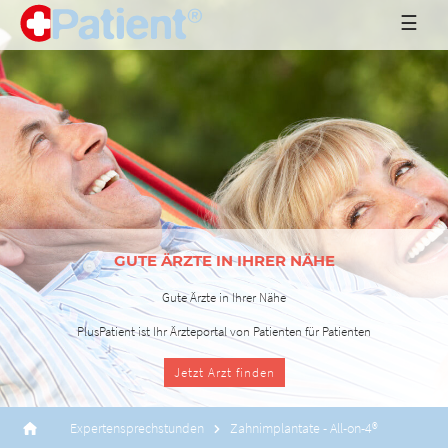
☰
Jetzt Arzt finden
Expertensprechstunden
Zahnimplantate - All-on-4®