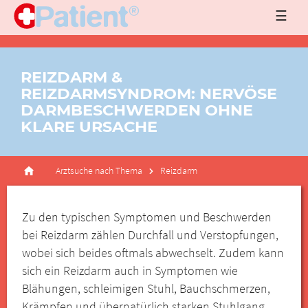
☰
REIZDARM &
REIZDARMSYNDROM: NERVÖSE
DARMBESCHWERDEN OHNE
KLARE URSACHE
Arztsuche nach Thema
Reizdarm
Zu den typischen Symptomen und Beschwerden
bei Reizdarm zählen Durchfall und Verstopfungen,
wobei sich beides oftmals abwechselt. Zudem kann
sich ein Reizdarm auch in Symptomen wie
Blähungen, schleimigen Stuhl, Bauchschmerzen,
Krämpfen und übernatürlich starken Stuhlgang