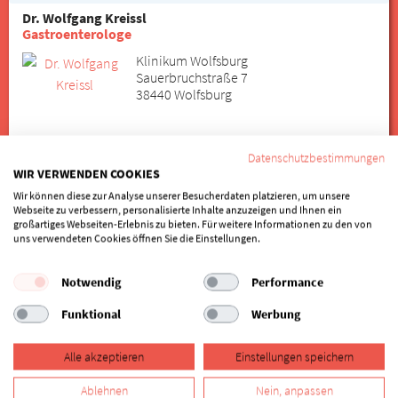
Dr. Wolfgang Kreissl
Gastroenterologe
Klinikum Wolfsburg
Sauerbruchstraße 7
38440 Wolfsburg
05361/800
Datenschutzbestimmungen
zum Profil
WIR VERWENDEN COOKIES
Wir können diese zur Analyse unserer Besucherdaten platzieren, um unsere
Dr. Richard Kölble
Webseite zu verbessern, personalisierte Inhalte anzuzeigen und Ihnen ein
Gastroenterologe
großartiges Webseiten-Erlebnis zu bieten. Für weitere Informationen zu den von
uns verwendeten Cookies öffnen Sie die Einstellungen.
Praxisgemeinschaft Uhland
Uhlandstraße 9
40237 Düsseldorf
Notwendig
Performance
Funktional
Werbung
0211/5066650
zum Profil
Alle akzeptieren
Einstellungen speichern
Ablehnen
Nein, anpassen
Dr. Heinrich Berghaus