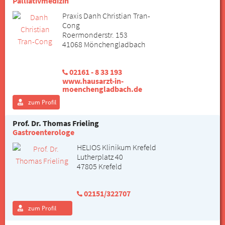
Palliativmedizin
Praxis Danh Christian Tran-
Cong
Roermonderstr. 153
41068 Mönchengladbach
02161 - 8 33 193
www.hausarzt-in-
moenchengladbach.de
zum Profil
Prof. Dr. Thomas Frieling
Gastroenterologe
HELIOS Klinikum Krefeld
Lutherplatz 40
47805 Krefeld
02151/322707
zum Profil