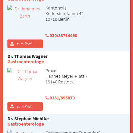
Kantpraxis
Kurfürstendamm 42
10719 Berlin
030/88714460
zum Profil
Dr. Thomas Wagner
Gastroenterologe
Praxis
Hannes-Meyer-Platz 7
18146 Rostock
0381/695873
zum Profil
Dr. Stephan Miehlke
Gastroenterologe
Facharztzentrum Eppendorf