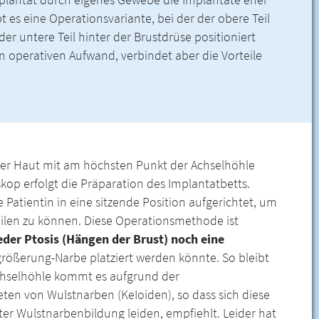
plantat durch eigenes Gewebe die Implantate eher
t es eine Operationsvariante, bei der der obere Teil
r untere Teil hinter der Brustdrüse positioniert
n operativen Aufwand, verbindet aber die Vorteile
der Haut mit am höchsten Punkt der Achselhöhle
op erfolgt die Präparation des Implantatbetts.
Patientin in eine sitzende Position aufgerichtet, um
eilen zu können. Diese Operationsmethode ist
eder Ptosis (Hängen der Brust) noch eine
rgrößerung-Narbe platziert werden könnte. So bleibt
 Achselhöhle kommt es aufgrund der
eten von Wulstnarben (KeIoiden), so dass sich diese
er Wulstnarbenbildung leiden, empfiehlt. Leider hat