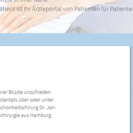
nden
hrer Brüste unzufrieden
mplantats über oder unter
chönheitschirurg Dr. Jan-
ndchirurgie aus Hamburg