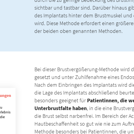
durch die zu geringe Bedeckung des Brustim
sichtbar und tastbar sind. Darüber hinaus gib
des Implantats hinter dem Brustmuskel und de
wird. Diese Methode erfordert einen größere
der beiden oben genannten Methoden.
Bei dieser Brustvergößerung-Methode wird 
gesetzt und unter Zuhilfenahme eines Endosk
Nach dem Einbringen des Implantats wird die 
die Lage des Implantats abschließend beurt
mungen
besonders geeignet für
Patientinnen, die w
zu
Unterbrustfalte haben
, in die eine Brustve
rlebnis
die Brust selbst narbenfrei. Im Bereich der
 die
Hautbeschaffenheit so gut wie nie zum Auftr
Methode besonders bei Patientinnen, die unt