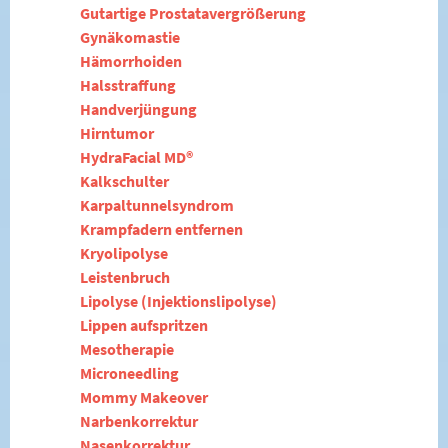
Gutartige Prostatavergrößerung
Gynäkomastie
Hämorrhoiden
Halsstraffung
Handverjüngung
Hirntumor
HydraFacial MD®
Kalkschulter
Karpaltunnelsyndrom
Krampfadern entfernen
Kryolipolyse
Leistenbruch
Lipolyse (Injektionslipolyse)
Lippen aufspritzen
Mesotherapie
Microneedling
Mommy Makeover
Narbenkorrektur
Nasenkorrektur