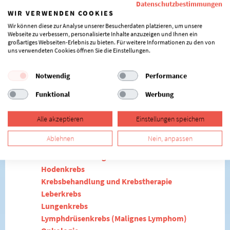
Parkinson
Datenschutzbestimmungen
WIR VERWENDEN COOKIES
Rückenschmerzen
Wir können diese zur Analyse unserer Besucherdaten platzieren, um unsere
Webseite zu verbessern, personalisierte Inhalte anzuzeigen und Ihnen ein
großartiges Webseiten-Erlebnis zu bieten. Für weitere Informationen zu den von
uns verwendeten Cookies öffnen Sie die Einstellungen.
Onkologe
Blasenkrebs
Notwendig
Performance
Blutkrebs (Leukämie)
Funktional
Werbung
Brustkrebs (Mammakarzinom)
Darmkrebs
Alle akzeptieren
Einstellungen speichern
Eierstockkrebs
Gutartige Prostatavergrößerung
Ablehnen
Nein, anpassen
Hautkrebs
Hautkrebsvorsorge
Hodenkrebs
Krebsbehandlung und Krebstherapie
Leberkrebs
Lungenkrebs
Lymphdrüsenkrebs (Malignes Lymphom)