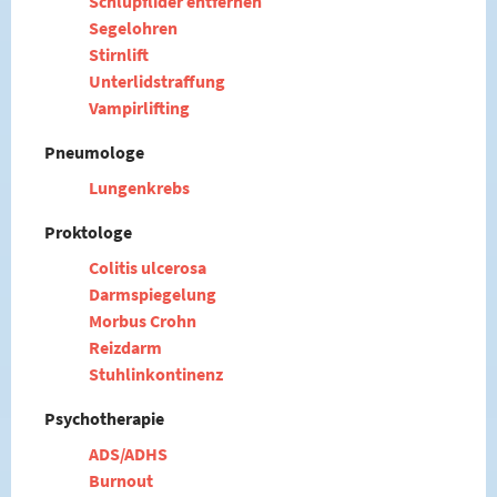
Schlupflider entfernen
Segelohren
Stirnlift
Unterlidstraffung
Vampirlifting
Pneumologe
Lungenkrebs
Proktologe
Colitis ulcerosa
Darmspiegelung
Morbus Crohn
Reizdarm
Stuhlinkontinenz
Psychotherapie
ADS/ADHS
Burnout