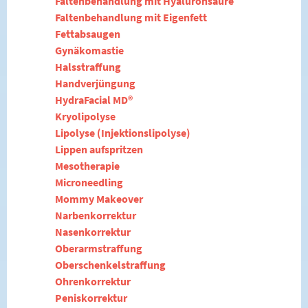
Faltenbehandlung mit Hyaluronsäure
Faltenbehandlung mit Eigenfett
Fettabsaugen
Gynäkomastie
Halsstraffung
Handverjüngung
HydraFacial MD®
Kryolipolyse
Lipolyse (Injektionslipolyse)
Lippen aufspritzen
Mesotherapie
Microneedling
Mommy Makeover
Narbenkorrektur
Nasenkorrektur
Oberarmstraffung
Oberschenkelstraffung
Ohrenkorrektur
Peniskorrektur