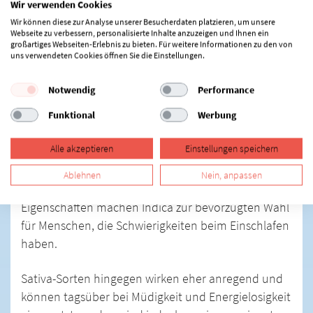
Wir verwenden Cookies
medizinischem Cannabis zur Behandlung von
Wir können diese zur Analyse unserer Besucherdaten platzieren, um unsere
Insomnia
immer häufiger verschrieben. Hierbei ist
Webseite zu verbessern, personalisierte Inhalte anzuzeigen und Ihnen ein
großartiges Webseiten-Erlebnis zu bieten. Für weitere Informationen zu den von
es wichtig, zwischen den beiden Hauptsorten von
uns verwendeten Cookies öffnen Sie die Einstellungen.
Cannabis zu unterscheiden:
Sativa vs. Indica
.
Notwendig
Performance
Sativa vs. Indica
Funktional
Werbung
Indica-Sorten sind für ihre beruhigende Wirkung
Alle akzeptieren
Einstellungen speichern
bekannt und enthalten höhere Mengen an
Cannabidiol (CBD) und spezifische Terpene wie
Ablehnen
Nein, anpassen
Myrcen, die eine sedative Wirkung haben. Diese
Eigenschaften machen Indica zur bevorzugten Wahl
für Menschen, die Schwierigkeiten beim Einschlafen
haben.
Sativa-Sorten hingegen wirken eher anregend und
können tagsüber bei Müdigkeit und Energielosigkeit