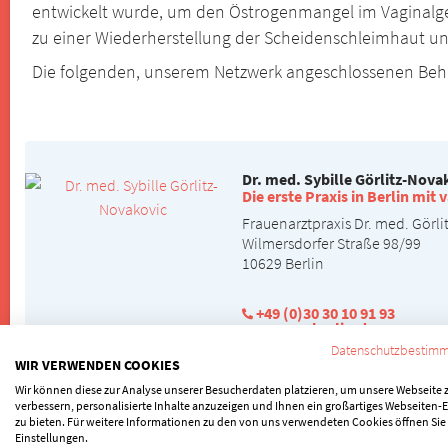
entwickelt wurde, um den Östrogenmangel im Vaginalgew
zu einer Wiederherstellung der Scheidenschleimhaut u
Die folgenden, unserem Netzwerk angeschlossenen Beha
Dr. med. Sybille Görlitz-Nova
Die erste Praxis in Berlin mi
Frauenarztpraxis Dr. med. Görl
Wilmersdorfer Straße 98/99
10629 Berlin
+49 (0)30 30 10 91 93
www.sgn-berlin.de
Datenschutzbestim
WIR VERWENDEN COOKIES
Wir können diese zur Analyse unserer Besucherdaten platzieren, um unsere Webseite 
1 Spezialisten für MonaLisa Touch® gefunden
verbessern, personalisierte Inhalte anzuzeigen und Ihnen ein großartiges Webseiten-E
zu bieten. Für weitere Informationen zu den von uns verwendeten Cookies öffnen Sie
Einstellungen.