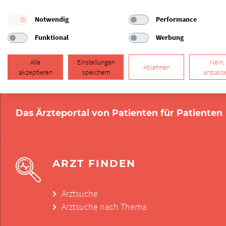
Notwendig
Performance
Funktional
Werbung
Alle
Einstellungen
Nein,
Ablehnen
akzeptieren
speichern
anpass
Das Ärzteportal von Patienten für Patienten
ARZT FINDEN
Arztsuche
Arztsuche nach Thema