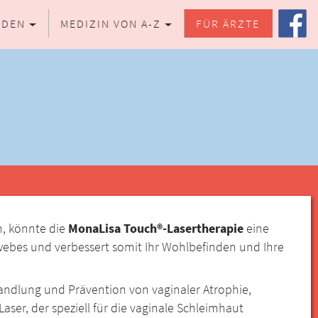
NDEN
MEDIZIN VON A-Z
FÜR ÄRZTE
n, könnte die
MonaLisa Touch®-Lasertherapie
eine
ewebes und verbessert somit Ihr Wohlbefinden und Ihre
andlung und Prävention von vaginaler Atrophie,
er, der speziell für die vaginale Schleimhaut