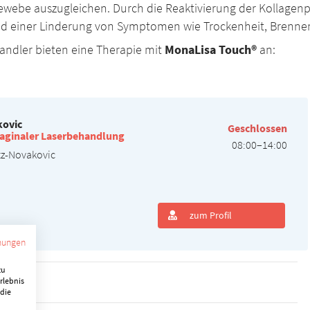
ebe auszugleichen. Durch die Reaktivierung der Kollagenpr
nd einer Linderung von Symptomen wie Trockenheit, Brennen
ndler bieten eine Therapie mit
MonaLisa Touch®
an:
kovic
Geschlossen
t vaginaler Laserbehandlung
08:00–14:00
itz-Novakovic
zum Profil
mungen
zu
rlebnis
 die