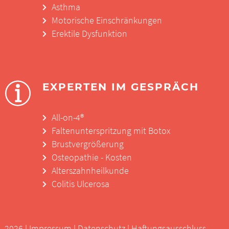
Asthma
Motorische Einschränkungen
Erektile Dysfunktion
EXPERTEN IM GESPRÄCH
All-on-4®
Faltenunterspritzung mit Botox
Brustvergrößerung
Osteopathie - Kosten
Alterszahnheilkunde
Colitis Ulcerosa
- 2026 |
Impressum
|
Datenschutz
|
Haftungsausschluss