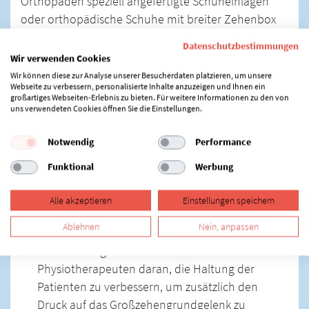
Orthopäden speziell angefertigte Schuheinlagen
oder orthopädische Schuhe mit breiter Zehenbox
gibt es noch weitere Möglichkeiten, die ergriffen
Datenschutzbestimmungen
werden können:
Wir verwenden Cookies
Wir können diese zur Analyse unserer Besucherdaten platzieren, um unsere
Webseite zu verbessern, personalisierte Inhalte anzuzeigen und Ihnen ein
Physiotherapie:
Mittels gezielter Übungen kann
großartiges Webseiten-Erlebnis zu bieten. Für weitere Informationen zu den von
sie dazu beitragen, die Muskulatur im Fuß zu
uns verwendeten Cookies öffnen Sie die Einstellungen.
stärken und die Beweglichkeit der Zehen zu
Notwendig
Performance
verbessern. Dies kann die Belastung auf das
Großzehengrundgelenk verringern. Übungen,
Funktional
Werbung
die angewendet werden, sind das Zehenkrallen
und -spreizen, auf- und abrollende Bewegungen
Alle akzeptieren
Einstellungen speichern
mit dem Fuß, Dehnübungen der Zehen- und
Ablehnen
Nein, anpassen
Fußgelenke, Balanceübungen auf einem Bein
sowie Massagen. Zudem arbeiten
Physiotherapeuten daran, die Haltung der
Patienten zu verbessern, um zusätzlich den
Druck auf das Großzehengrundgelenk zu