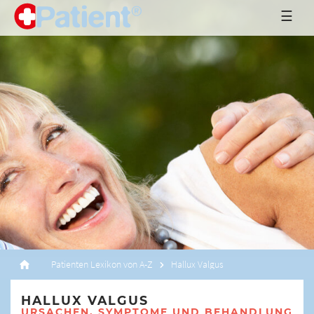
☰
Patienten Lexikon von A-Z
Hallux Valgus
HALLUX VALGUS
URSACHEN, SYMPTOME UND BEHANDLUNG